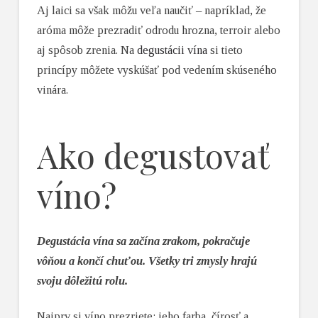
Aj laici sa však môžu veľa naučiť – napríklad, že
aróma môže prezradiť odrodu hrozna, terroir alebo
aj spôsob zrenia. Na
degustácii vína
si tieto
princípy môžete vyskúšať pod vedením skúseného
vinára.
Ako degustovať
víno?
Degustácia vína sa začína zrakom, pokračuje
vôňou a končí chuťou. Všetky tri zmysly hrajú
svoju dôležitú rolu.
Najprv si víno prezriete: jeho farba, čírosť a