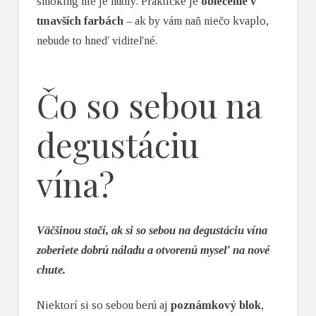
smoking nie je nutný. Praktické je
oblečenie v
tmavších farbách
– ak by vám naň niečo kvaplo,
nebude to hneď viditeľné.
Čo so sebou na
degustáciu
vína?
Väčšinou stačí, ak si so sebou na degustáciu vína
zoberiete dobrú náladu a otvorenú myseľ na nové
chute.
Niektorí si so sebou berú aj
poznámkový blok
,