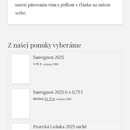
umení
párovania vína s jedlom
v článku na našom
webe.
Z našej ponuky vyberáme
Sauvignon 2025
9.95
€
vrátane DPH
Sauvignon 2025 6 x 0,75 l
59.70
€
53.75
€
vrátane DPH
Pesecká Leánka 2025 suché