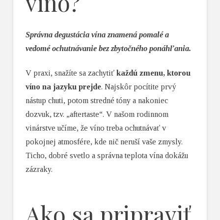
víno?
Správna degustácia vína znamená pomalé a
vedomé ochutnávanie bez zbytočného ponáhľania.
V praxi, snažíte sa zachytiť
každú zmenu, ktorou
víno na jazyku prejde
. Najskôr pocítite prvý
nástup chuti, potom stredné tóny a nakoniec
dozvuk, tzv. „aftertaste“. V našom rodinnom
vinárstve učíme, že víno treba ochutnávať v
pokojnej atmosfére, kde nič neruší vaše zmysly.
Ticho, dobré svetlo a správna teplota vína dokážu
zázraky.
Ako sa pripraviť