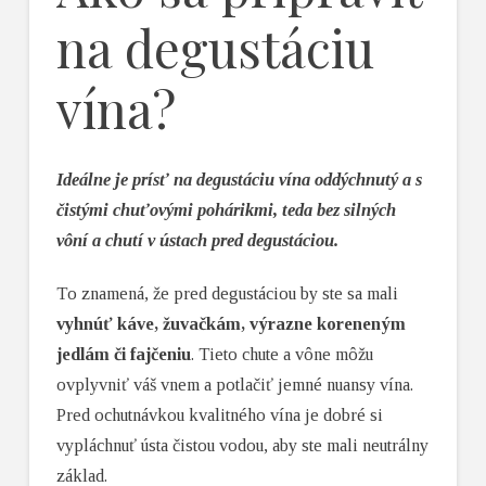
na degustáciu
vína?
Ideálne je prísť na degustáciu vína oddýchnutý a s
čistými chuťovými pohárikmi, teda bez silných
vôní a chutí v ústach pred degustáciou.
To znamená, že pred degustáciou by ste sa mali
vyhnúť káve, žuvačkám, výrazne koreneným
jedlám či fajčeniu
. Tieto chute a vône môžu
ovplyvniť váš vnem a potlačiť jemné nuansy vína.
Pred ochutnávkou kvalitného vína je dobré si
vypláchnuť ústa čistou vodou, aby ste mali neutrálny
základ.