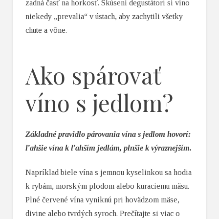
zadná časť na horkosť. Skúsení degustátori si víno
niekedy „prevalia“ v ústach, aby zachytili všetky
chute a vône.
Ako spárovať
víno s jedlom?
Základné pravidlo párovania vína s jedlom hovorí:
ľahšie vína k ľahším jedlám, plnšie k výraznejším.
Napríklad biele vína s jemnou kyselinkou sa hodia
k rybám, morským plodom alebo kuraciemu mäsu.
Plné červené vína vyniknú pri hovädzom mäse,
divine alebo tvrdých syroch. Prečítajte si viac o