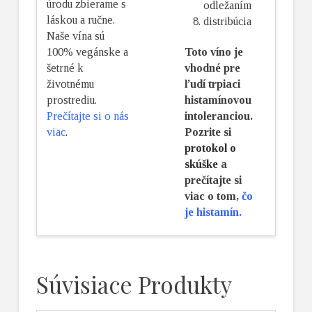
úrodu zbierame s
odležaním
láskou a ručne.
distribúcia
Naše vína sú
100% vegánske a
Toto víno je
šetrné k
vhodné pre
životnému
ľudí trpiaci
prostrediu.
histamínovou
Prečítajte si o nás
intoleranciou.
viac
.
Pozrite si
protokol o
skúške
a
prečítajte si
viac o tom,
čo
je histamín.
Súvisiace Produkty