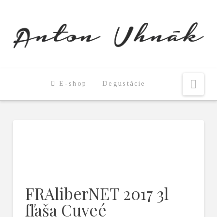
Nav
E-shop
Degustácie
FRAliberNET 2017 3l
fľaša Cuveé