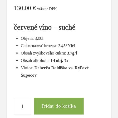
130.00
€
vrátane DPH
červené víno – suché
Objem: 3,00l
Cukornatosť hrozna:
24,5°NM
Obsah zvyškového cukru:
3,7g/l
Obsah alkoholu:
14 obj. %
Vinica:
Deberča Boldiška vs. Rýľové
Šupecov
Pridať do košíka