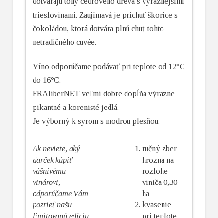
dotvárajú tóny cédrového dreva s výraznejšími
trieslovinami. Zaujímavá je príchuť škorice s
čokoládou, ktorá dotvára plnú chuť tohto
netradičného cuvée.
Víno odporúčame podávať pri teplote od 12°C
do 16°C.
FRAliberNET veľmi dobre dopĺňa výrazne
pikantné a korenisté jedlá.
Je výborný k syrom s modrou plesňou.
Ak neviete, aký
ručný zber
darček kúpiť
hrozna na
vášnivému
rozlohe
vinárovi,
viniča 0,30
odporúčame Vám
ha
pozrieť našu
kvasenie
limitovanú edíciu
pri teplote