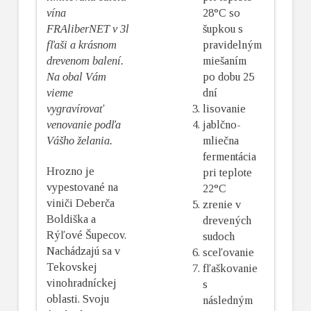
vína
28°C so
FRAliberNET v 3l
šupkou s
fľaši a krásnom
pravidelným
drevenom balení.
miešaním
Na obal Vám
po dobu 25
vieme
dní
vygravírovať
lisovanie
venovanie podľa
jablčno-
Vášho želania.
mliečna
fermentácia
Hrozno je
pri teplote
vypestované na
22°C
viniči Deberča
zrenie v
Boldiška a
drevených
Rýľové Šupecov.
sudoch
Nachádzajú sa v
sceľovanie
Tekovskej
fľaškovanie
vinohradníckej
s
oblasti. Svoju
následným