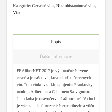
Kategórie:
Červené vína
,
Nízkohistamínové vína
,
Víno
Popis
Ďalšie informácie
FRAliberNET 2017 je výnimočné červené
cuveé a je našou vlajkovou loďou červených
vín. Toto vínko vzniklo spojením Frankovky
modrej, Alibernetu a Cabernetu Sauvignonu.
Jeho farba je tmavočervená až bordová. V chuti
je výrazne cítiť prezreté čierne ríbezle a vôňu