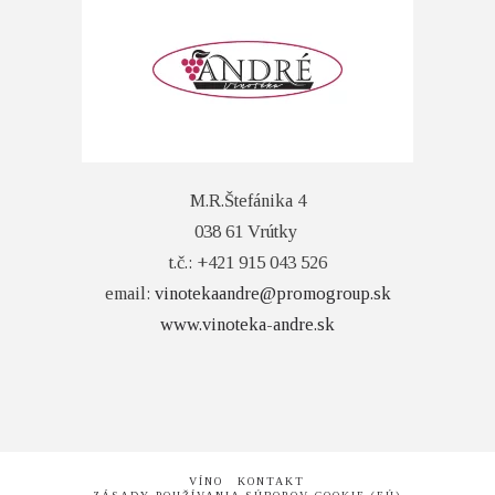
M.R.Štefánika 4
038 61 Vrútky
t.č.: +421 915 043 526
email:
vinotekaandre@promogroup.sk
www.vinoteka-andre.sk
VÍNO
KONTAKT