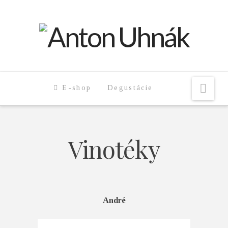
Nav
E-shop
Degustácie
Vinotéky
André